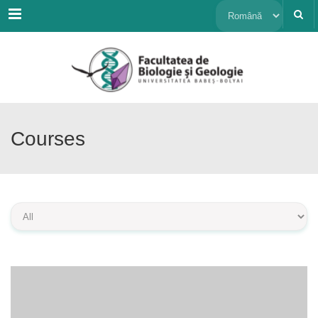
Menu
Alege
o
limbă
Courses