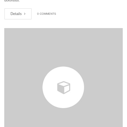
doloribus.
Details
0 COMMENTS