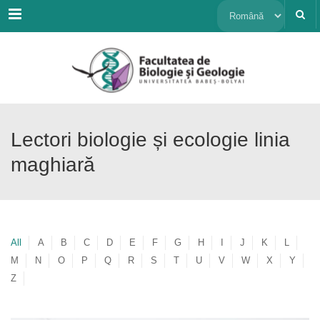
Menu
Alege
o
limbă
Lectori biologie și ecologie linia
maghiară
All
A
B
C
D
E
F
G
H
I
J
K
L
M
N
O
P
Q
R
S
T
U
V
W
X
Y
Z