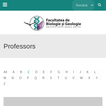
Menu
Alege
o
limbă
Professors
All
A
B
C
D
E
F
G
H
I
J
K
L
M
N
O
P
Q
R
S
T
U
V
W
X
Y
Z