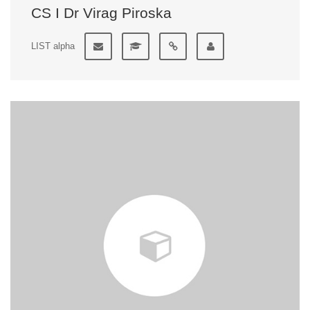
CS I Dr Virag Piroska
LIST alpha