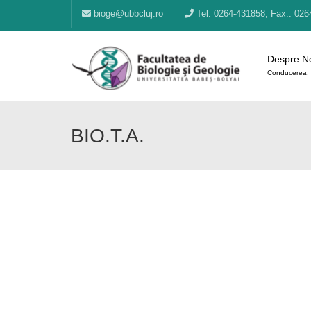
bioge@ubbcluj.ro
Tel: 0264-431858, Fax.: 026
Despre N
Conducerea, 
BIO.T.A.