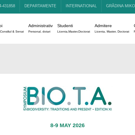
4-431858
DEPARTAMENTE
INTERNATIONAL
GRĂDINA MIKO
oi
Administrativ
Studenti
Admitere
Consiliul & Senat
Personal, dotari
Licenta,Master,Doctorat
Licenta, Master, Doctorat
8-9 MAY 2026