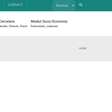
Alege
CONTACT
o
Cercetare
Mediul Socio-Economic
limbă
Reviste, Proiecte, Premii
Parteneriate, colaborari
HOME