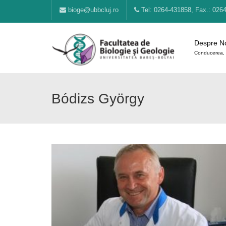
bioge@ubbcluj.ro
Tel: 0264-431858, Fax.: 026
Despre N
Conducerea, 
Bódizs György