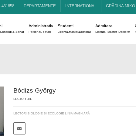
4-431858
DEPARTAMENTE
INTERNATIONAL
GRĂDINA MIKO
oi
Administrativ
Studenti
Admitere
Consiliul & Senat
Personal, dotari
Licenta,Master,Doctorat
Licenta, Master, Doctorat
Bódizs György
LECTOR DR.
LECTORI BIOLOGIE ȘI ECOLOGIE LINIA MAGHIARĂ