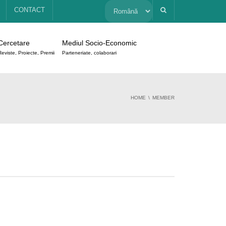
Alege
CONTACT
o
Cercetare
Mediul Socio-Economic
limbă
Reviste, Proiecte, Premii
Parteneriate, colaborari
HOME
MEMBER