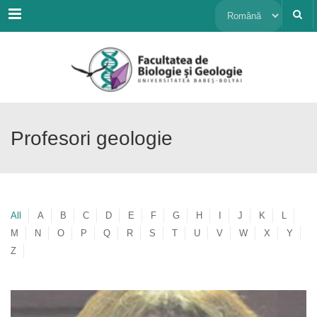
Menu
Alege
o
limbă
Profesori geologie
All
A
B
C
D
E
F
G
H
I
J
K
L
M
N
O
P
Q
R
S
T
U
V
W
X
Y
Z