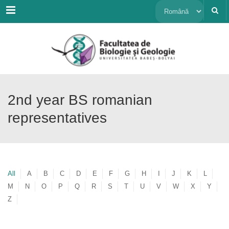
Menu
Alege
o
limbă
2nd year BS romanian
representatives
All
A
B
C
D
E
F
G
H
I
J
K
L
M
N
O
P
Q
R
S
T
U
V
W
X
Y
Z