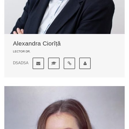
Alexandra Ciorîță
LECTOR DR.
DSADSA