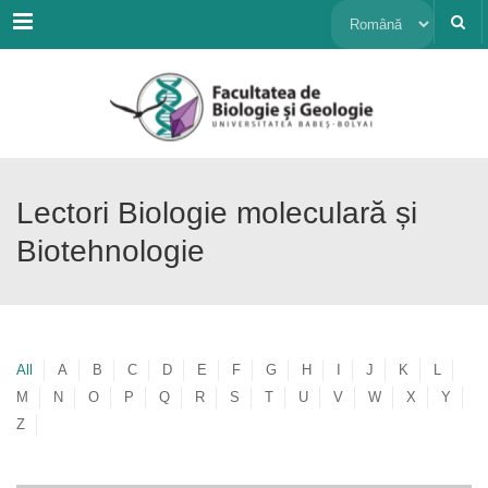
Menu
Alege
o
limbă
Lectori Biologie moleculară și
Biotehnologie
All
A
B
C
D
E
F
G
H
I
J
K
L
M
N
O
P
Q
R
S
T
U
V
W
X
Y
Z