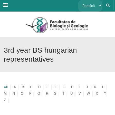
Menu
Alege
o
limbă
3rd year BS hungarian
representatives
All
A
B
C
D
E
F
G
H
I
J
K
L
M
N
O
P
Q
R
S
T
U
V
W
X
Y
Z