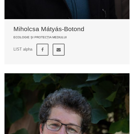
Miholcsa Mátyás-Botond
ECOLOGIE ȘI PROTECȚIA MEDIULUI
LIST alpha