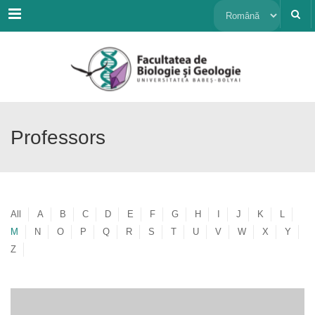
Menu
Alege
o
limbă
Professors
All
A
B
C
D
E
F
G
H
I
J
K
L
M
N
O
P
Q
R
S
T
U
V
W
X
Y
Z