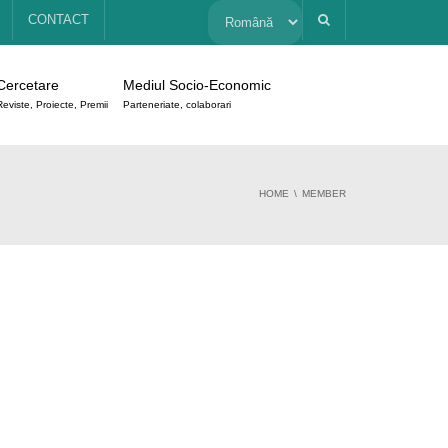
Alege
CONTACT
o
Cercetare
Mediul Socio-Economic
limbă
Reviste, Proiecte, Premii
Parteneriate, colaborari
HOME
MEMBER