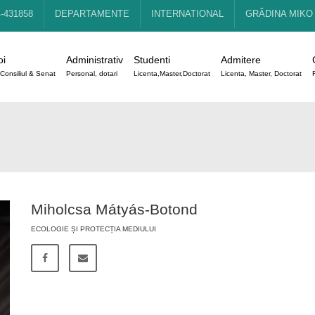
4-431858
DEPARTAMENTE
INTERNATIONAL
GRĂDINA MIKO
oi
Administrativ
Studenti
Admitere
Consiliul & Senat
Personal, dotari
Licenta,Master,Doctorat
Licenta, Master, Doctorat
Miholcsa Mátyás-Botond
ECOLOGIE ȘI PROTECȚIA MEDIULUI