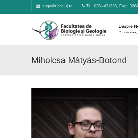
bioge@ubbcluj.ro
Tel: 0264-431858, Fax.: 026
Despre N
Conducerea, 
Miholcsa Mátyás-Botond