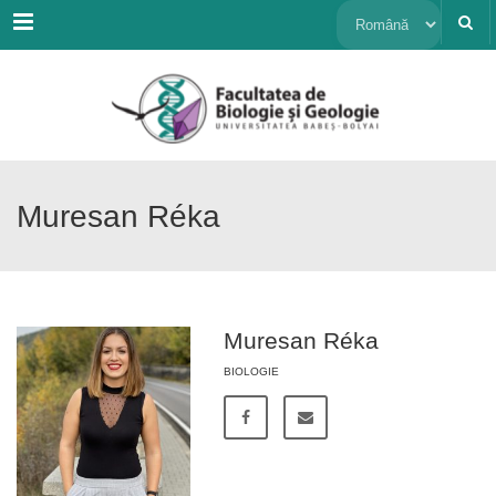
Menu
Alege
o
limbă
Muresan Réka
Muresan Réka
BIOLOGIE