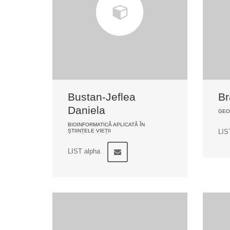
Bustan-Jeflea
Br
Daniela
GEO
BIOINFORMATICĂ APLICATĂ ÎN
ȘTIINȚELE VIEȚII
LIS
LIST alpha