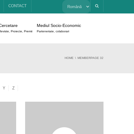
Alege
CONTACT
o
Cercetare
Mediul Socio-Economic
limbă
Reviste, Proiecte, Premii
Parteneriate, colaborari
HOME
MEMBER
PAGE 32
Y
Z