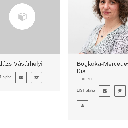
lázs Vásárhelyi
Boglarka-Mercede
Kis
T alpha
LECTOR DR.
LIST alpha