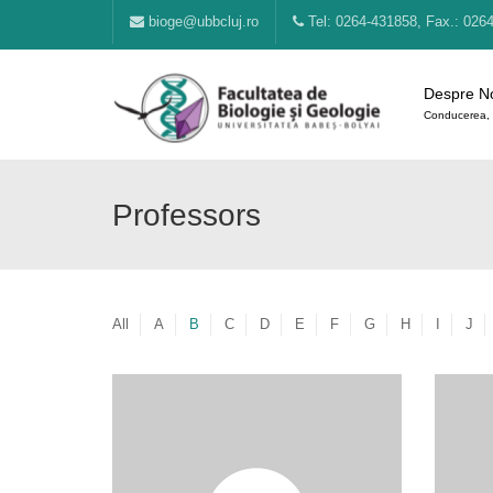
bioge@ubbcluj.ro
Tel: 0264-431858, Fax.: 026
Despre N
Conducerea, 
Professors
All
A
B
C
D
E
F
G
H
I
J