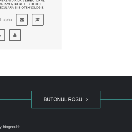
ERENȚIAR DR. | DIRECTOR AL
ARTAMENTULUI DE BIOLOGIE
ECULARĂ ȘI BIOTEHNOLOGIE
T alpha
BUTONUL ROSU
y biogeoubb