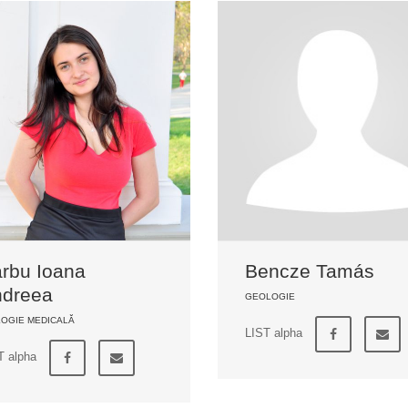
rbu Ioana
Bencze Tamás
dreea
GEOLOGIE
LOGIE MEDICALĂ
LIST alpha
T alpha