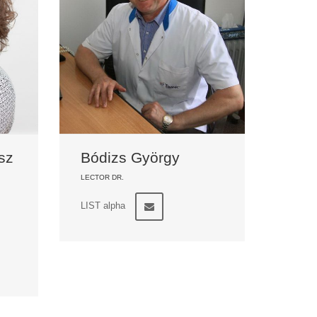
sz
Bódizs György
LECTOR DR.
LIST alpha