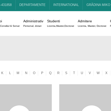
4-431858
DEPARTAMENTE
INTERNATIONAL
GRĂDINA MIKO
oi
Administrativ
Studenti
Admitere
Consiliul & Senat
Personal, dotari
Licenta,Master,Doctorat
Licenta, Master, Doctorat
K
L
M
N
O
P
Q
R
S
T
U
V
W
X