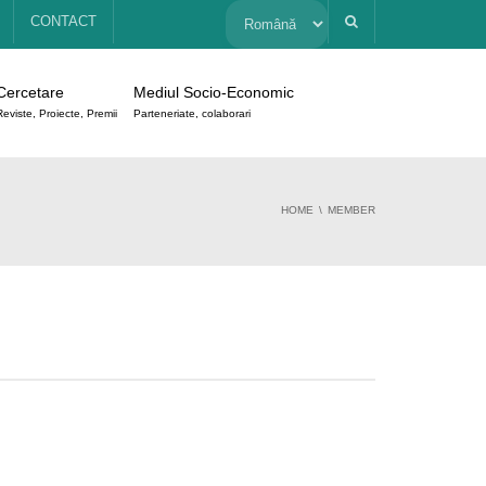
Alege
CONTACT
o
Cercetare
Mediul Socio-Economic
limbă
Reviste, Proiecte, Premii
Parteneriate, colaborari
HOME
MEMBER