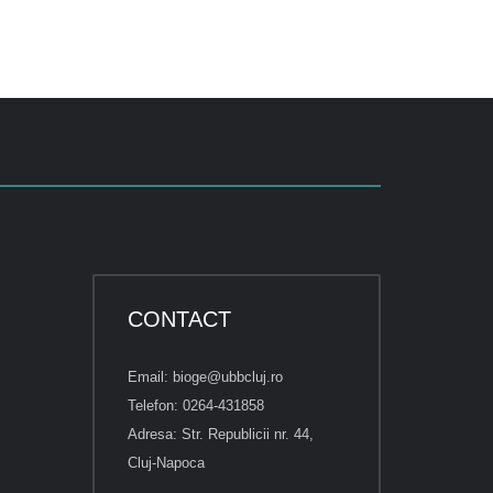
CONTACT
Email: bioge@ubbcluj.ro
Telefon: 0264-431858
Adresa: Str. Republicii nr. 44,
Cluj-Napoca