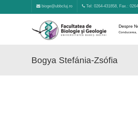
bioge@ubbcluj.ro
Tel: 0264-431858, Fax.: 026
Despre N
Conducerea, 
Bogya Stefánia-Zsófia