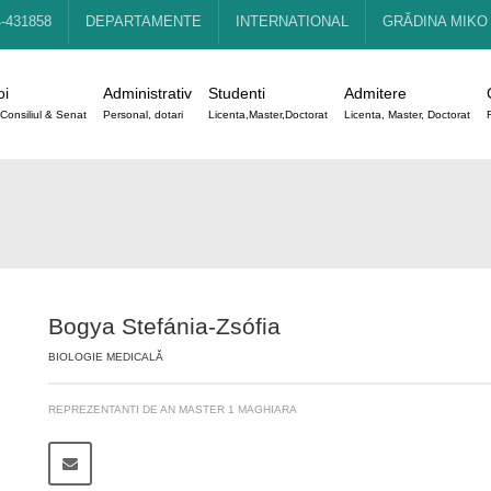
4-431858
DEPARTAMENTE
INTERNATIONAL
GRĂDINA MIKO
oi
Administrativ
Studenti
Admitere
Consiliul & Senat
Personal, dotari
Licenta,Master,Doctorat
Licenta, Master, Doctorat
Bogya Stefánia-Zsófia
BIOLOGIE MEDICALĂ
REPREZENTANTI DE AN MASTER 1 MAGHIARA