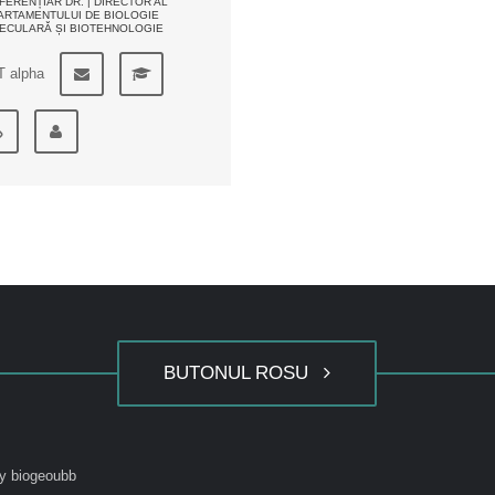
ERENȚIAR DR. | DIRECTOR AL
ARTAMENTULUI DE BIOLOGIE
ECULARĂ ȘI BIOTEHNOLOGIE
T alpha
BUTONUL ROSU
y biogeoubb