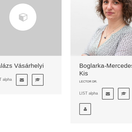
lázs Vásárhelyi
Boglarka-Mercede
Kis
T alpha
LECTOR DR.
LIST alpha