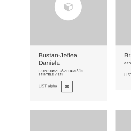
Bustan-Jeflea
Br
Daniela
GEO
BIOINFORMATICĂ APLICATĂ ÎN
ȘTIINȚELE VIEȚII
LIS
LIST alpha