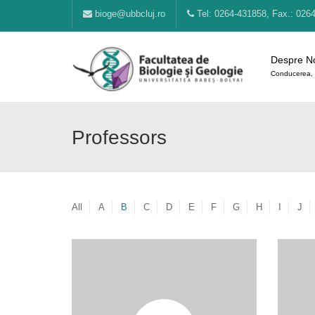
bioge@ubbcluj.ro
Tel: 0264-431858, Fax.: 026
Despre N
Conducerea, 
Professors
All
A
B
C
D
E
F
G
H
I
J