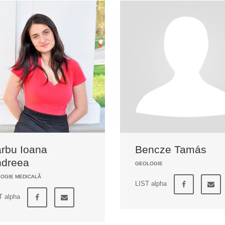
rbu Ioana
Bencze Tamás
dreea
GEOLOGIE
LOGIE MEDICALĂ
LIST alpha
T alpha