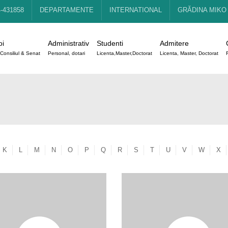
4-431858
DEPARTAMENTE
INTERNATIONAL
GRĂDINA MIKO
oi
Administrativ
Studenti
Admitere
Consiliul & Senat
Personal, dotari
Licenta,Master,Doctorat
Licenta, Master, Doctorat
K
L
M
N
O
P
Q
R
S
T
U
V
W
X