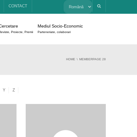
Alege
CONTACT
o
Cercetare
Mediul Socio-Economic
limbă
Reviste, Proiecte, Premii
Parteneriate, colaborari
HOME
MEMBER
PAGE 28
Y
Z