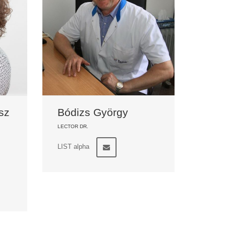
sz
Bódizs György
LECTOR DR.
LIST alpha