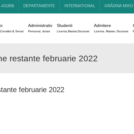
4-431858
DEPARTAMENTE
INTERNATIONAL
GRĂDINA MIKO
oi
Administrativ
Studenti
Admitere
Consiliul & Senat
Personal, dotari
Licenta,Master,Doctorat
Licenta, Master, Doctorat
e restante februarie 2022
tante februarie 2022