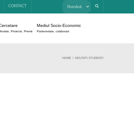
Alege
CONTACT
o
Cercetare
Mediul Socio-Economic
limbă
Reviste, Proiecte, Premii
Parteneriate, colaborari
HOME
NOUTATI STUDENTI