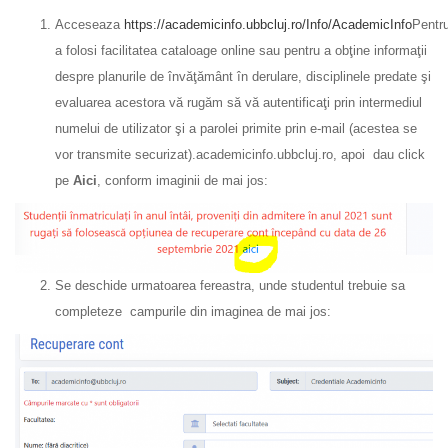
Acceseaza
https://academicinfo.ubbcluj.ro/Info/
AcademicInfo
Pentr
a folosi facilitatea cataloage online sau pentru a obţine informaţii
despre planurile de învăţământ în derulare, disciplinele predate şi
evaluarea acestora vă rugăm să vă autentificaţi prin intermediul
numelui de utilizator şi a parolei primite prin e-mail (acestea se
vor transmite securizat).academicinfo.ubbcluj.ro, apoi dau click
pe
Aici
, conform imaginii de mai jos:
Se deschide urmatoarea fereastra, unde studentul trebuie sa
completeze campurile din imaginea de mai jos: