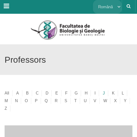
Menu
Alege
o
limbă
Professors
All
A
B
C
D
E
F
G
H
I
J
K
L
M
N
O
P
Q
R
S
T
U
V
W
X
Y
Z