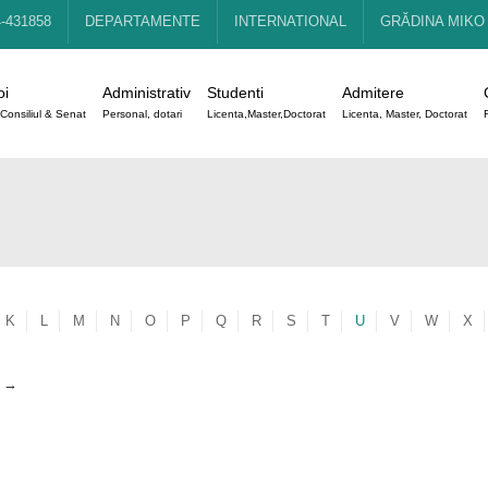
4-431858
DEPARTAMENTE
INTERNATIONAL
GRĂDINA MIKO
oi
Administrativ
Studenti
Admitere
Consiliul & Senat
Personal, dotari
Licenta,Master,Doctorat
Licenta, Master, Doctorat
K
L
M
N
O
P
Q
R
S
T
U
V
W
X
s
→