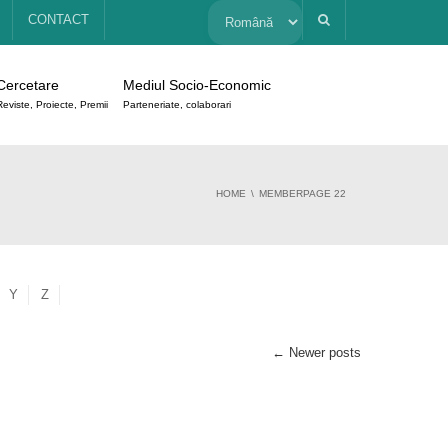
Alege
CONTACT
o
Cercetare
Mediul Socio-Economic
limbă
Reviste, Proiecte, Premii
Parteneriate, colaborari
HOME
MEMBER
PAGE 22
Y
Z
←
Newer posts