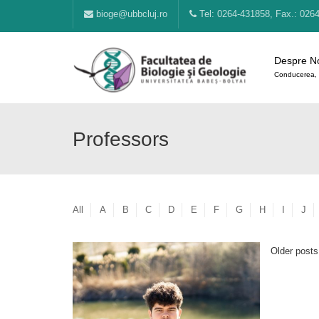
bioge@ubbcluj.ro
Tel: 0264-431858, Fax.: 026
Despre N
Conducerea, 
Professors
All
A
B
C
D
E
F
G
H
I
J
Older post