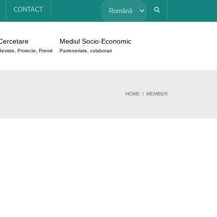
Alege
CONTACT
o
Cercetare
Mediul Socio-Economic
limbă
Reviste, Proiecte, Premii
Parteneriate, colaborari
HOME
MEMBER