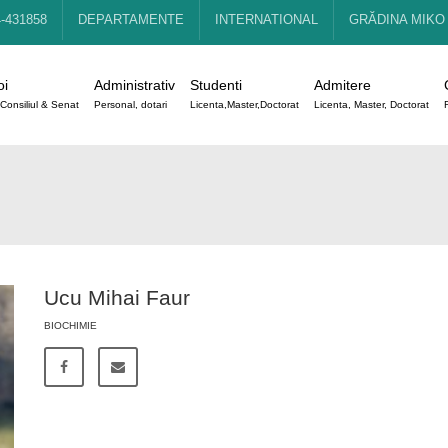
4-431858
DEPARTAMENTE
INTERNATIONAL
GRĂDINA MIKO
oi
Administrativ
Studenti
Admitere
Consiliul & Senat
Personal, dotari
Licenta,Master,Doctorat
Licenta, Master, Doctorat
Ucu Mihai Faur
BIOCHIMIE