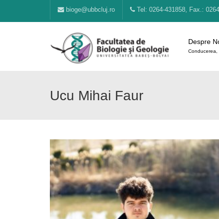
bioge@ubbcluj.ro
Tel: 0264-431858, Fax.: 026
Despre N
Conducerea, 
Ucu Mihai Faur