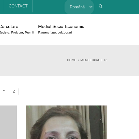
Alege
CONTACT
o
Cercetare
Mediul Socio-Economic
limbă
Reviste, Proiecte, Premii
Parteneriate, colaborari
HOME
MEMBER
PAGE 16
Y
Z