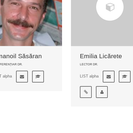
anoil Săsăran
Emilia Licărete
FERENȚIAR DR.
LECTOR DR.
T alpha
LIST alpha