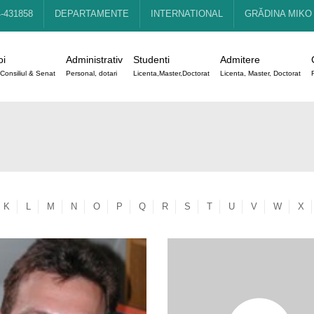
4-431858
DEPARTAMENTE
INTERNATIONAL
GRĂDINA MIKO
oi
Administrativ
Studenti
Admitere
Consiliul & Senat
Personal, dotari
Licenta,Master,Doctorat
Licenta, Master, Doctorat
K
L
M
N
O
P
Q
R
S
T
U
V
W
X