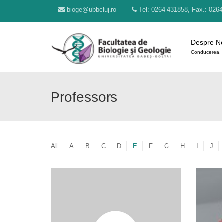
bioge@ubbcluj.ro
Tel: 0264-431858, Fax.: 026
Despre N
Conducerea, 
Professors
All
A
B
C
D
E
F
G
H
I
J