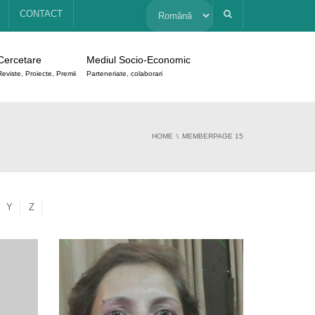
Alege
CONTACT
o
Cercetare
Mediul Socio-Economic
limbă
Reviste, Proiecte, Premii
Parteneriate, colaborari
HOME
MEMBER
PAGE 15
Y
Z