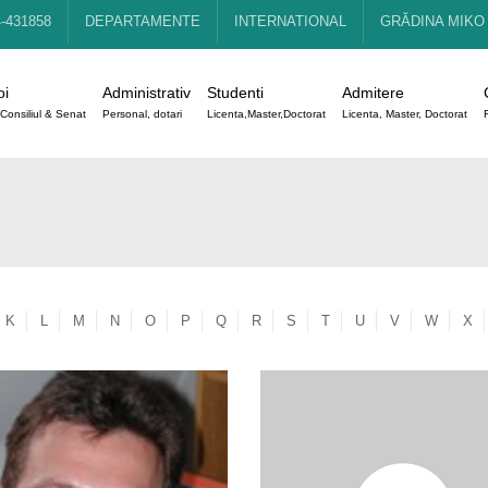
4-431858
DEPARTAMENTE
INTERNATIONAL
GRĂDINA MIKO
oi
Administrativ
Studenti
Admitere
Consiliul & Senat
Personal, dotari
Licenta,Master,Doctorat
Licenta, Master, Doctorat
K
L
M
N
O
P
Q
R
S
T
U
V
W
X