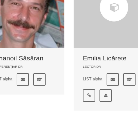
anoil Săsăran
Emilia Licărete
FERENȚIAR DR.
LECTOR DR.
T alpha
LIST alpha