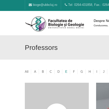
bioge@ubbcluj.ro
Tel: 0264-431858, Fax.: 026
Despre N
Conducerea, 
Professors
All
A
B
C
D
E
F
G
H
I
J