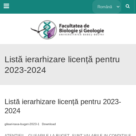
Menu
Alege
o
limbă
Listă ierarhizare licență pentru
2023-2024
Listă ierarhizare licență pentru 2023-
2024
glisari-taxa-buget-2023-1
Download
ATENTIE!! – GLISARILE LA BUGET SUNT VALABILE IN CONDITIILE