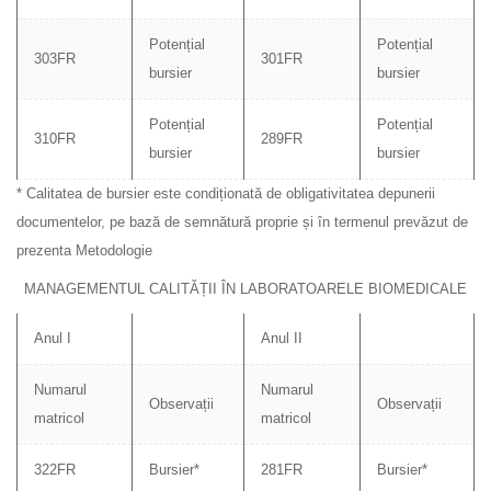
Potențial
Potențial
303FR
301FR
bursier
bursier
Potențial
Potențial
310FR
289FR
bursier
bursier
* Calitatea de bursier este condiționată de obligativitatea depunerii
documentelor, pe bază de semnătură proprie și în termenul prevăzut de
prezenta Metodologie
MANAGEMENTUL CALITĂȚII ÎN LABORATOARELE BIOMEDICALE
Anul I
Anul II
Numarul
Numarul
Observații
Observații
matricol
matricol
322FR
Bursier*
281FR
Bursier*