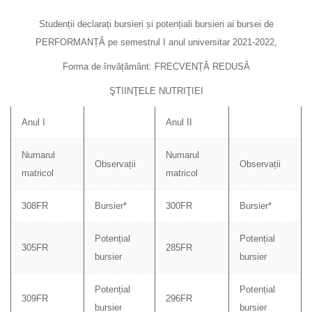
Studenții declarați bursieri și potențiali bursieri ai bursei de
PERFORMANȚĂ pe semestrul I anul universitar 2021-2022,
Forma de învățământ: FRECVENȚĂ REDUSĂ
ŞTIINŢELE NUTRIŢIEI
Anul I
Anul II
Numarul
Numarul
Observații
Observații
matricol
matricol
308FR
Bursier*
300FR
Bursier*
Potențial
Potențial
305FR
285FR
bursier
bursier
Potențial
Potențial
309FR
296FR
bursier
bursier