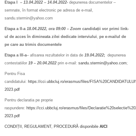
Etapa I
– 13.04.2022 – 14.04.2022-
depunerea documentelor –
semnate, în format electronic pe adresa de e-mail,
sandu.stermin@yahoo.com
Etapa a II-a
18.04.2022, ora 09:00 – Zoom
candidații vor primi link-
ul de acces în dimineata zilei dedicate interviului
,
pe e-mailul de
pe care au trimis documentele
Etapa a III-a
– afisarea rezultatelor in data de
19
.04.2022
;
depunerea
contestatiilor
19 – 20.04.2022
prin e-mail:
sandu.stermin@yahoo.com
;
Pentru Fisa
candidatului:
https://cci.ubbcluj.ro/erasmus/files/FISA%20CANDIDATULU
2023.pdf
Pentru declaratia pe proprie
raspundere:
https://cci.ubbcluj.ro/erasmus/files/Declaratie%20selectie%2
2023.pdf
CONDIȚII, REGULAMENT, PROCEDURĂ disponibile
AICI