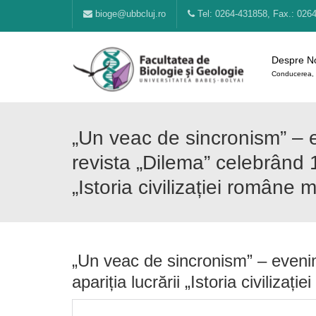
bioge@ubbcluj.ro
Tel: 0264-431858, Fax.: 026
Despre N
Conducerea, 
„Un veac de sincronism” – 
revista „Dilema” celebrând 1
„Istoria civilizației român
„Un veac de sincronism” – evenim
apariția lucrării „Istoria civili