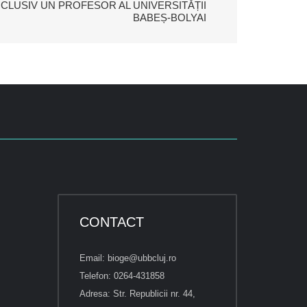
CLUSIV UN PROFESOR AL UNIVERSITĂȚII
BABEȘ-BOLYAI
CONTACT
Email: bioge@ubbcluj.ro
Telefon: 0264-431858
Adresa: Str. Republicii nr. 44,