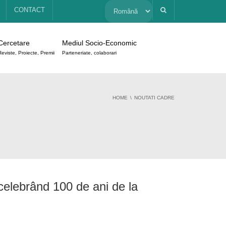
Alege
CONTACT
o
Cercetare
Mediul Socio-Economic
limbă
Reviste, Proiecte, Premii
Parteneriate, colaborari
HOME
NOUTATI CADRE
celebrând 100 de ani de la