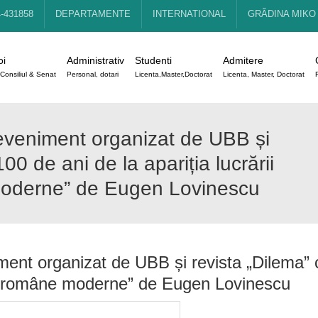
4-431858
DEPARTAMENTE
INTERNATIONAL
GRĂDINA MIKO
oi
Administrativ
Studenti
Admitere
Consiliul & Senat
Personal, dotari
Licenta,Master,Doctorat
Licenta, Master, Doctorat
eveniment organizat de UBB și
00 de ani de la apariția lucrării
e moderne” de Eugen Lovinescu
ent organizat de UBB și revista „Dilema” 
zației române moderne” de Eugen Lovinescu