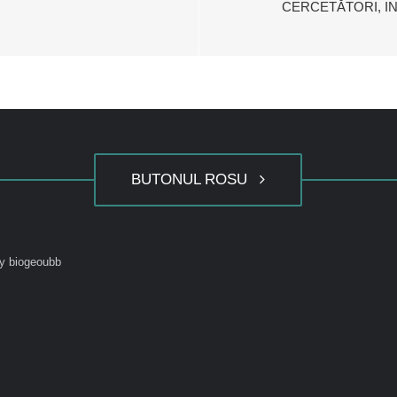
CERCETĂTORI, IN
BUTONUL ROSU
y biogeoubb