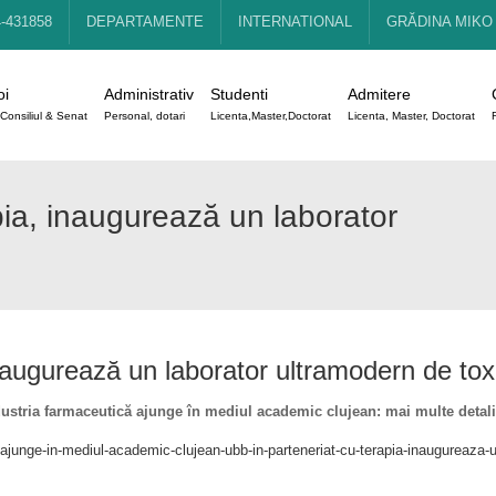
4-431858
DEPARTAMENTE
INTERNATIONAL
GRĂDINA MIKO
oi
Administrativ
Studenti
Admitere
Consiliul & Senat
Personal, dotari
Licenta,Master,Doctorat
Licenta, Master, Doctorat
pia, inaugurează un laborator
naugurează un laborator ultramodern de tox
ustria farmaceutică ajunge în mediul academic clujean: mai multe detalii
ca-ajunge-in-mediul-academic-clujean-ubb-in-parteneriat-cu-terapia-inaugureaza