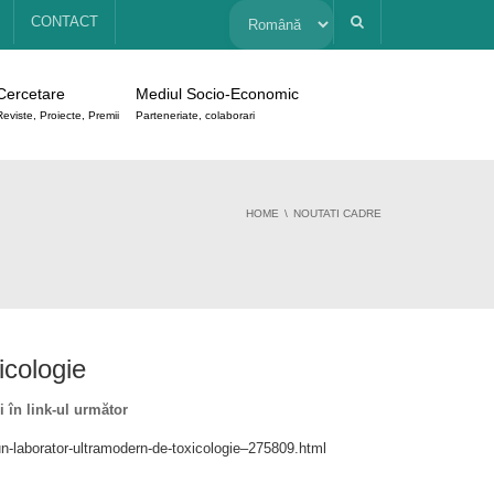
Alege
CONTACT
o
Cercetare
Mediul Socio-Economic
limbă
Reviste, Proiecte, Premii
Parteneriate, colaborari
HOME
NOUTATI CADRE
icologie
 în link-ul următor
-un-laborator-ultramodern-de-toxicologie–275809.html