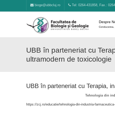
bioge@ubbcluj.ro
Tel: 0264-431858, Fax.: 026
Despre N
Conducerea, 
UBB în parteneriat cu Tera
ultramodern de toxicologie
UBB în parteneriat cu Terapia, i
Tehnologia din ind
https://zcj.ro/educatie/tehnologia-din-industria-farmaceuti