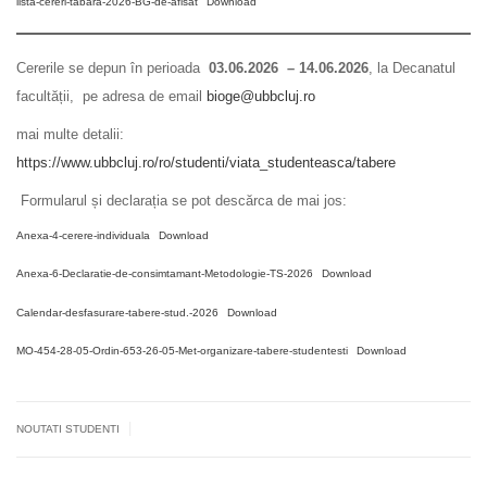
lista-cereri-tabara-2026-BG-de-afisat
Download
Cererile se depun în perioada
03.06.2026 – 14.06.2026
, la Decanatul
facultății, pe adresa de email
bioge@ubbcluj.ro
mai multe detalii:
https://www.ubbcluj.ro/ro/studenti/viata_studenteasca/tabere
Formularul și declarația se pot descărca de mai jos:
Anexa-4-cerere-individuala
Download
Anexa-6-Declaratie-de-consimtamant-Metodologie-TS-2026
Download
Calendar-desfasurare-tabere-stud.-2026
Download
MO-454-28-05-Ordin-653-26-05-Met-organizare-tabere-studentesti
Download
|
NOUTATI STUDENTI