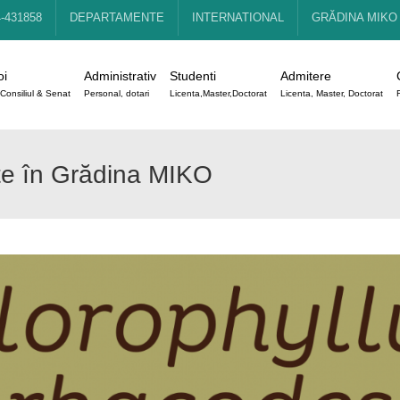
4-431858
DEPARTAMENTE
INTERNATIONAL
GRĂDINA MIKO
oi
Administrativ
Studenti
Admitere
Consiliul & Senat
Personal, dotari
Licenta,Master,Doctorat
Licenta, Master, Doctorat
nte în Grădina MIKO