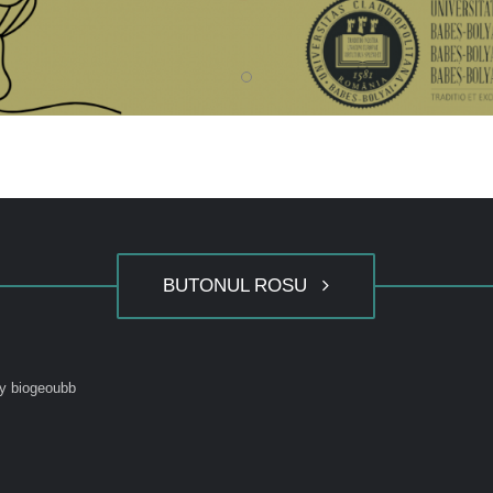
BUTONUL ROSU
y biogeoubb