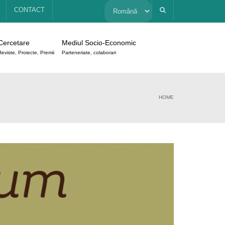
Alege
CONTACT
o
Cercetare
Mediul Socio-Economic
limbă
Reviste, Proiecte, Premii
Parteneriate, colaborari
HOME