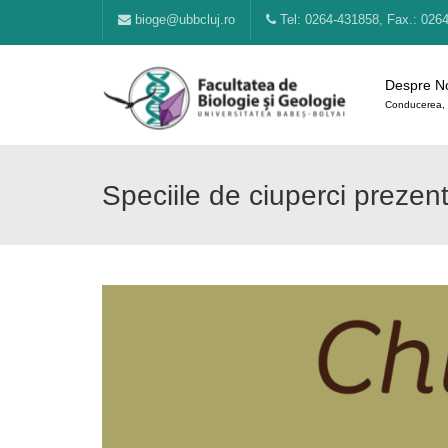
bioge@ubbcluj.ro
Tel: 0264-431858, Fax.: 026
Despre N
Conducerea, 
Speciile de ciuperci preze