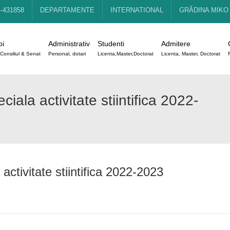
4-431858
DEPARTAMENTE
INTERNATIONAL
GRĂDINA MIKO
oi
Administrativ
Studenti
Admitere
Consiliul & Senat
Personal, dotari
Licenta,Master,Doctorat
Licenta, Master, Doctorat
iala activitate stiintifica 2022-
activitate stiintifica 2022-2023