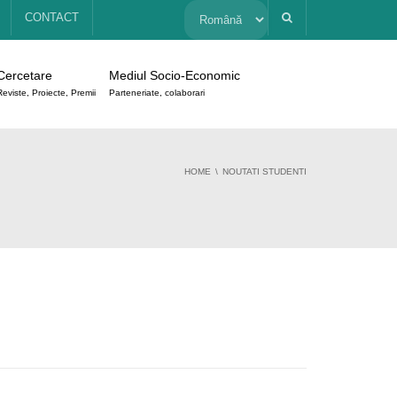
Alege
CONTACT
o
Cercetare
Mediul Socio-Economic
limbă
Reviste, Proiecte, Premii
Parteneriate, colaborari
HOME
NOUTATI STUDENTI