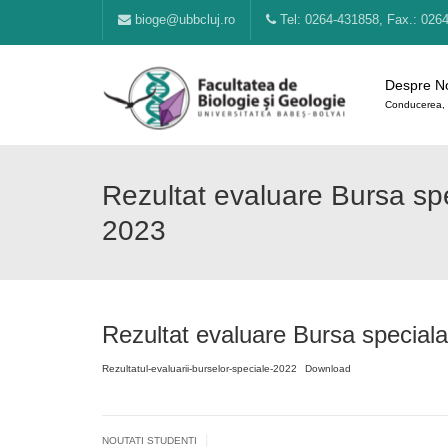
bioge@ubbcluj.ro
Tel: 0264-431858, Fax.: 026
Despre N
Conducerea, 
Rezultat evaluare Bursa spec
2023
Rezultat evaluare Bursa speciala 
Rezultatul-evaluarii-burselor-speciale-2022
Download
|
NOUTATI STUDENTI