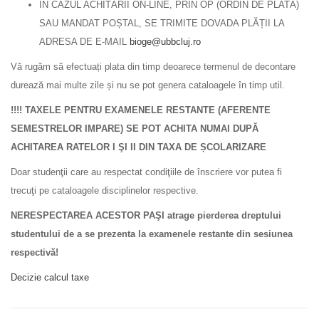
ÎN CAZUL ACHITĂRII ON-LINE, PRIN OP (ORDIN DE PLATĂ)
SAU MANDAT POȘTAL, SE TRIMITE DOVADA PLĂȚII LA
ADRESA DE E-MAIL
bioge@ubbcluj.ro
Vă rugăm să efectuați plata din timp deoarece termenul de decontare
durează mai multe zile și nu se pot genera cataloagele în timp util.
!!!! TAXELE PENTRU EXAMENELE RESTANTE (AFERENTE
SEMESTRELOR IMPARE) SE POT ACHITA NUMAI DUPĂ
ACHITAREA RATELOR I ŞI II DIN TAXA DE ȘCOLARIZARE
Doar studenţii care au respectat condiţiile de înscriere vor putea fi
trecuţi pe cataloagele disciplinelor respective.
NERESPECTAREA ACESTOR PAŞI atrage pierderea dreptului
studentului de a se prezenta la examenele restante din sesiunea
respectivă!
Decizie calcul taxe