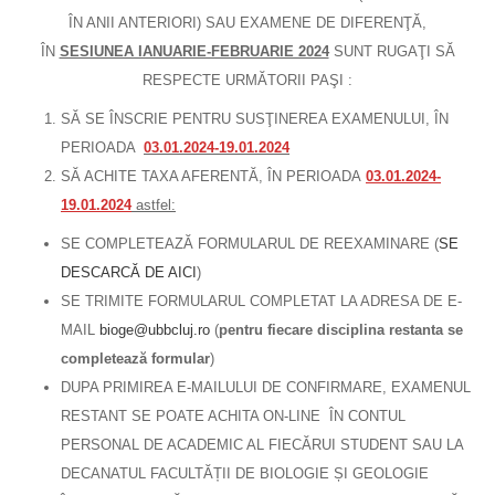
ÎN ANII ANTERIORI) SAU EXAMENE DE DIFERENŢĂ,
ÎN
SESIUNEA IANUARIE-FEBRUARIE 2024
SUNT RUGAŢI SĂ
RESPECTE URMĂTORII PAŞI :
SĂ SE ÎNSCRIE PENTRU SUSŢINEREA EXAMENULUI, ÎN
PERIOADA
03.01.2024-19.01.2024
SĂ ACHITE TAXA AFERENTĂ, ÎN PERIOADA
03.01.2024-
19.01.2024
astfel:
SE COMPLETEAZĂ FORMULARUL DE REEXAMINARE (
SE
DESCARCĂ DE AICI
)
SE TRIMITE FORMULARUL COMPLETAT LA ADRESA DE E-
MAIL
bioge@ubbcluj.ro
(
pentru fiecare disciplina restanta se
completează formular
)
DUPA PRIMIREA E-MAILULUI DE CONFIRMARE, EXAMENUL
RESTANT SE POATE ACHITA ON-LINE ÎN CONTUL
PERSONAL DE ACADEMIC AL FIECĂRUI STUDENT SAU LA
DECANATUL FACULTĂȚII DE BIOLOGIE ȘI GEOLOGIE