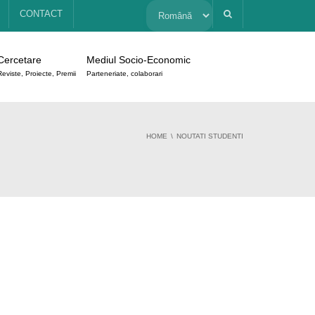
Alege
CONTACT
o
Cercetare
Mediul Socio-Economic
limbă
Reviste, Proiecte, Premii
Parteneriate, colaborari
HOME
NOUTATI STUDENTI