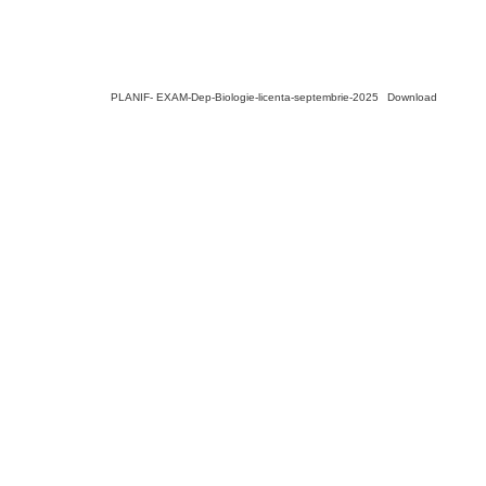
PLANIF- EXAM-Dep-Biologie-licenta-septembrie-2025
Download