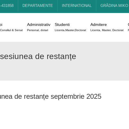
4-431858
DEPARTAMENTE
INTERNATIONAL
GRĂDINA MIKO
oi
Administrativ
Studenti
Admitere
Consiliul & Senat
Personal, dotari
Licenta,Master,Doctorat
Licenta, Master, Doctorat
sesiunea de restanțe
nea de restanțe septembrie 2025