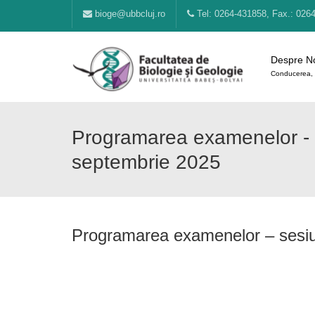
bioge@ubbcluj.ro
Tel: 0264-431858, Fax.: 026
Despre N
Conducerea, 
Programarea examenelor - 
septembrie 2025
Programarea examenelor – sesiu