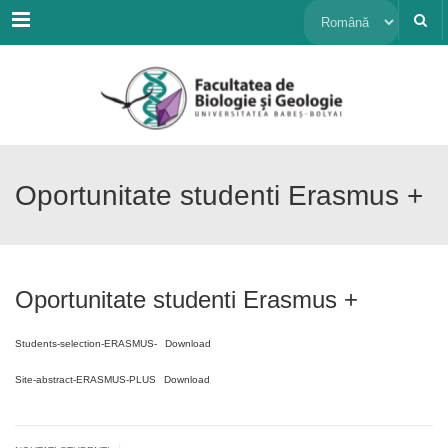
Menu
Alege
o
limbă
Oportunitate studenti Erasmus +
Oportunitate studenti Erasmus +
Students-selection-ERASMUS-
Download
Site-abstract-ERASMUS-PLUS
Download