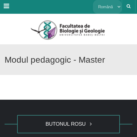
Menu
Alege
o
limbă
Modul pedagogic - Master
BUTONUL ROSU