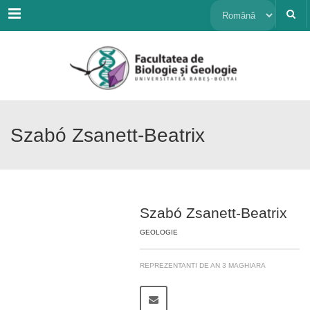
Menu
Alege
o
limbă
Szabó Zsanett-Beatrix
Szabó Zsanett-Beatrix
GEOLOGIE
REPREZENTANTI DE AN 3 MAGHIARA