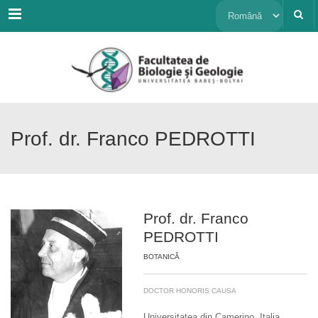
Menu
Alege
o
limbă
Prof. dr. Franco PEDROTTI
Prof. dr. Franco
PEDROTTI
BOTANICĂ
DOCTOR HONORIS CAUSA
Universitatea din Camerino, Italia