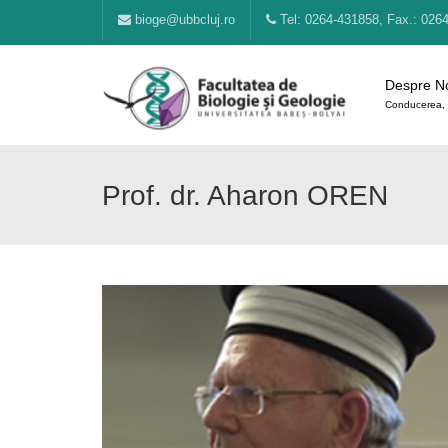
bioge@ubbcluj.ro
Tel: 0264-431858, Fax.: 026
Despre N
Conducerea, 
Prof. dr. Aharon OREN