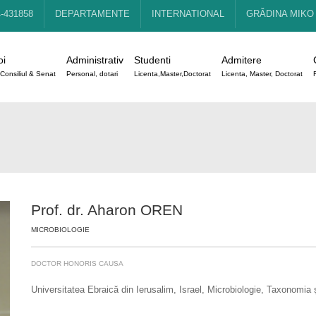
4-431858
DEPARTAMENTE
INTERNATIONAL
GRĂDINA MIKO
oi
Administrativ
Studenti
Admitere
Consiliul & Senat
Personal, dotari
Licenta,Master,Doctorat
Licenta, Master, Doctorat
Prof. dr. Aharon OREN
MICROBIOLOGIE
DOCTOR HONORIS CAUSA
Universitatea Ebraică din Ierusalim, Israel, Microbiologie, Taxonomia 