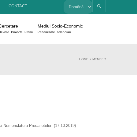
Alege
CONTACT
o
Cercetare
Mediul Socio-Economic
limbă
Reviste, Proiecte, Premii
Parteneriate, colaborari
HOME
MEMBER
și Nomenclatura Procariotelor; (17.10.2019)