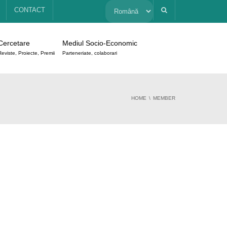
Alege
CONTACT
o
Cercetare
Mediul Socio-Economic
limbă
Reviste, Proiecte, Premii
Parteneriate, colaborari
HOME
MEMBER