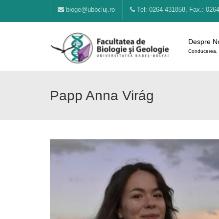
bioge@ubbcluj.ro
Tel: 0264-431858, Fax.: 026
Despre N
Conducerea, 
Papp Anna Virág