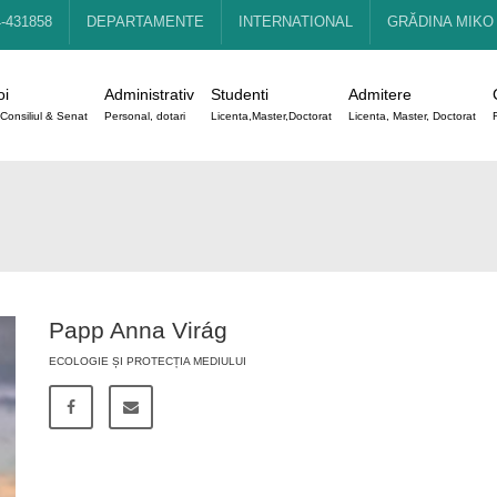
4-431858
DEPARTAMENTE
INTERNATIONAL
GRĂDINA MIKO
oi
Administrativ
Studenti
Admitere
Consiliul & Senat
Personal, dotari
Licenta,Master,Doctorat
Licenta, Master, Doctorat
Papp Anna Virág
ECOLOGIE ȘI PROTECȚIA MEDIULUI