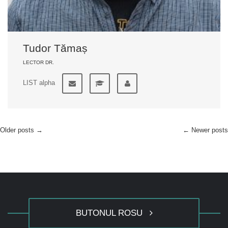
Tudor Tămaș
LECTOR DR.
LIST alpha
Older posts
→
←
Newer posts
BUTONUL ROSU