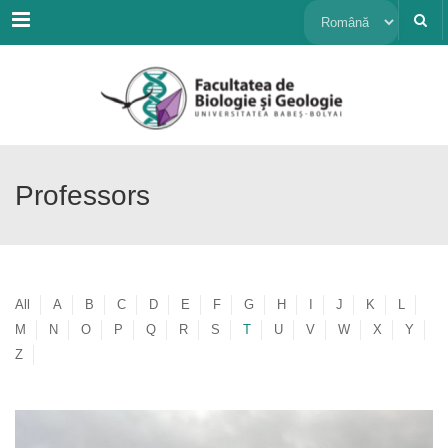
Menu
Alege
o
limbă
Professors
All
A
B
C
D
E
F
G
H
I
J
K
L
M
N
O
P
Q
R
S
T
U
V
W
X
Y
Z