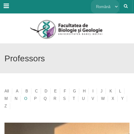
Menu
Alege
o
limbă
Professors
All
A
B
C
D
E
F
G
H
I
J
K
L
M
N
O
P
Q
R
S
T
U
V
W
X
Y
Z