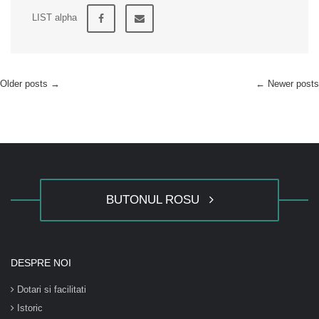
LIST alpha
Older posts
→
←
Newer posts
BUTONUL ROSU
DESPRE NOI
Dotari si facilitati
Istoric