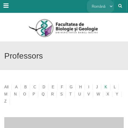
Menu
Alege
o
limbă
Professors
All
A
B
C
D
E
F
G
H
I
J
K
L
M
N
O
P
Q
R
S
T
U
V
W
X
Y
Z