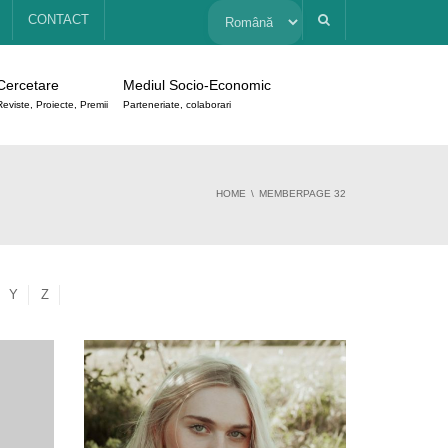
Alege
CONTACT
o
Cercetare
Mediul Socio-Economic
limbă
Reviste, Proiecte, Premii
Parteneriate, colaborari
HOME
MEMBER
PAGE 32
Y
Z