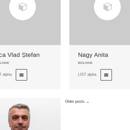
ca Vlad Ștefan
Nagy Anita
LOGIE
BIOLOGIE
T alpha
LIST alpha
Older posts
→