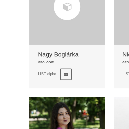
Nagy Boglárka
Ni
GEOLOGIE
GEO
LIST alpha
LIS