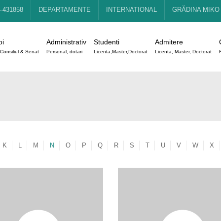
4-431858
DEPARTAMENTE
INTERNATIONAL
GRĂDINA MIKO
oi
Administrativ
Studenti
Admitere
Consiliul & Senat
Personal, dotari
Licenta,Master,Doctorat
Licenta, Master, Doctorat
K
L
M
N
O
P
Q
R
S
T
U
V
W
X