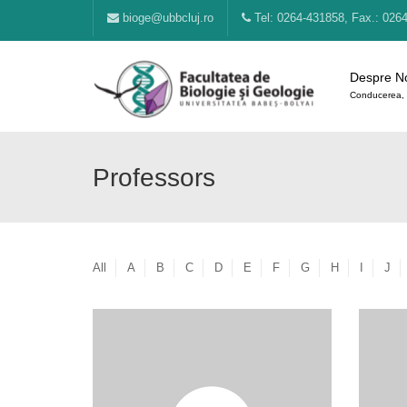
bioge@ubbcluj.ro
Tel: 0264-431858, Fax.: 026
Despre N
Conducerea, 
Professors
All
A
B
C
D
E
F
G
H
I
J