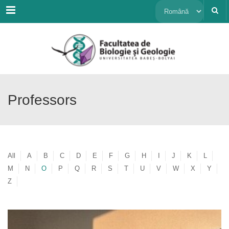
Menu
Alege
o
limbă
Professors
All
A
B
C
D
E
F
G
H
I
J
K
L
M
N
O
P
Q
R
S
T
U
V
W
X
Y
Z