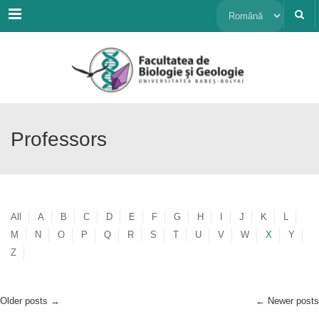
Menu
Alege
o
limbă
Professors
All
A
B
C
D
E
F
G
H
I
J
K
L
M
N
O
P
Q
R
S
T
U
V
W
X
Y
Z
Older posts
→
←
Newer posts