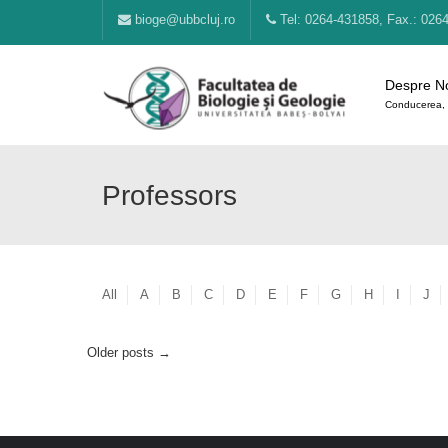
bioge@ubbcluj.ro
Tel: 0264-431858, Fax.: 026
Despre N
Conducerea, 
Professors
All
A
B
C
D
E
F
G
H
I
J
Older posts
→