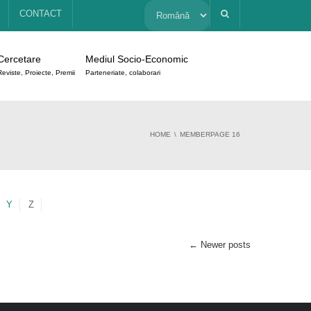
Alege
CONTACT
o
Cercetare
Mediul Socio-Economic
limbă
Reviste, Proiecte, Premii
Parteneriate, colaborari
HOME
MEMBER
PAGE 16
Y
Z
←
Newer posts