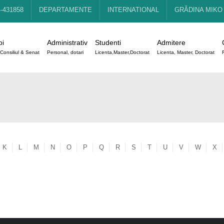
4-431858
DEPARTAMENTE
INTERNATIONAL
GRĂDINA MIKO
oi
Administrativ
Studenti
Admitere
Consiliul & Senat
Personal, dotari
Licenta,Master,Doctorat
Licenta, Master, Doctorat
K
L
M
N
O
P
Q
R
S
T
U
V
W
X