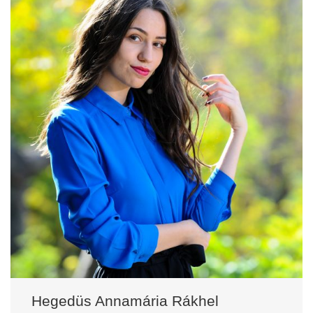
Hegedüs Annamária Rákhel