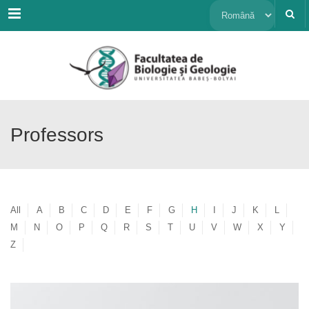
Menu
Alege
o
limbă
Professors
All
A
B
C
D
E
F
G
H
I
J
K
L
M
N
O
P
Q
R
S
T
U
V
W
X
Y
Z