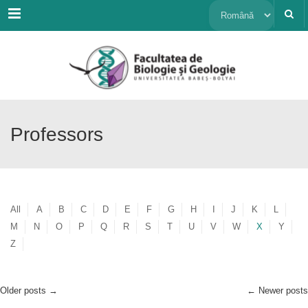
Menu
Alege
o
limbă
Professors
All
A
B
C
D
E
F
G
H
I
J
K
L
M
N
O
P
Q
R
S
T
U
V
W
X
Y
Z
Older posts
→
←
Newer posts