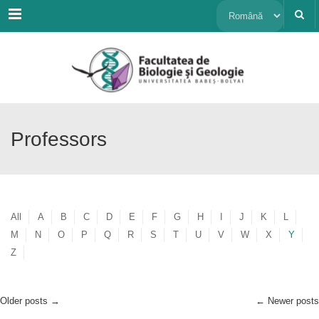
Menu
Alege
o
limbă
Professors
All
A
B
C
D
E
F
G
H
I
J
K
L
M
N
O
P
Q
R
S
T
U
V
W
X
Y
Z
Older posts
→
←
Newer posts