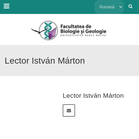
Menu
Alege
o
limbă
Lector István Márton
Lector István Márton