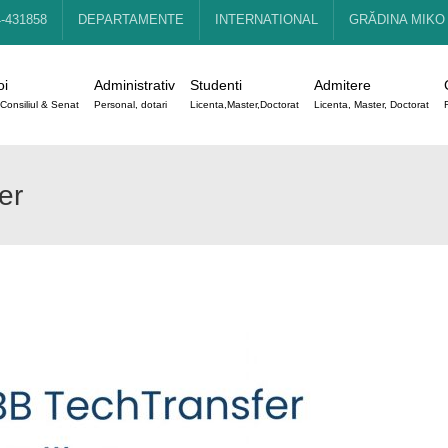
4-431858
DEPARTAMENTE
INTERNATIONAL
GRĂDINA MIKO
oi
Administrativ
Studenti
Admitere
Consiliul & Senat
Personal, dotari
Licenta,Master,Doctorat
Licenta, Master, Doctorat
er