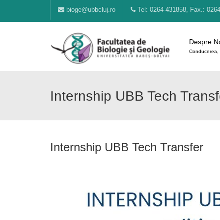
bioge@ubbcluj.ro
Tel: 0264-431858, Fax.: 026
Despre N
Conducerea, 
Internship UBB Tech Transf
Internship UBB Tech Transfer