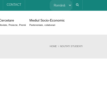
Alege
CONTACT
o
Cercetare
Mediul Socio-Economic
limbă
Reviste, Proiecte, Premii
Parteneriate, colaborari
HOME
NOUTATI STUDENTI