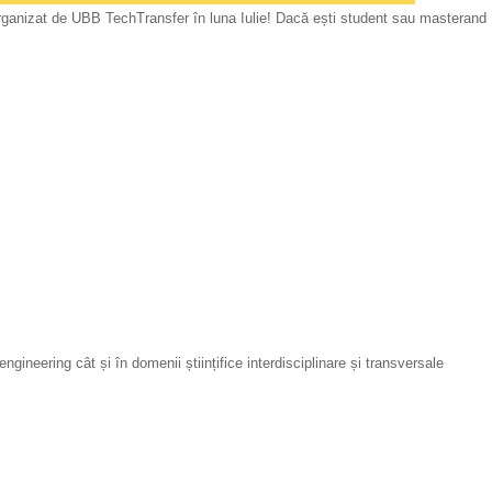
i organizat de UBB TechTransfer în luna Iulie! Dacă ești student sau masterand 
ngineering cât și în domenii științifice interdisciplinare și transversale